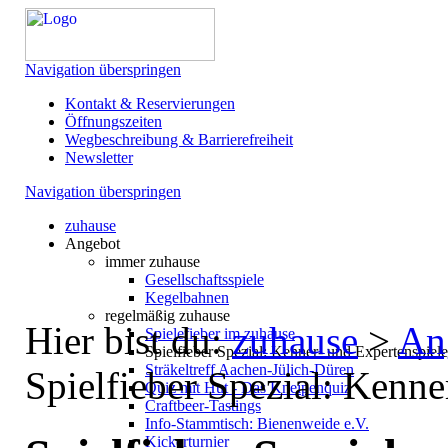
Navigation überspringen
Kontakt & Reservierungen
Öffnungszeiten
Wegbeschreibung & Barrierefreiheit
Newsletter
Navigation überspringen
zuhause
Angebot
immer zuhause
Gesellschaftsspiele
Kegelbahnen
regelmäßig zuhause
Hier bist du:
zuhause
>
An
Spielefieber im zuhause
Spielfieber Spezial: Kenner- und Expertenspiel
Sträkeltreff Aachen-Jülich-Düren
Spielfieber Spezial: Kenn
Quiz mit Hut - Das Kneipenquiz
Craftbeer-Tastings
Info-Stammtisch: Bienenweide e.V.
Kickerturnier