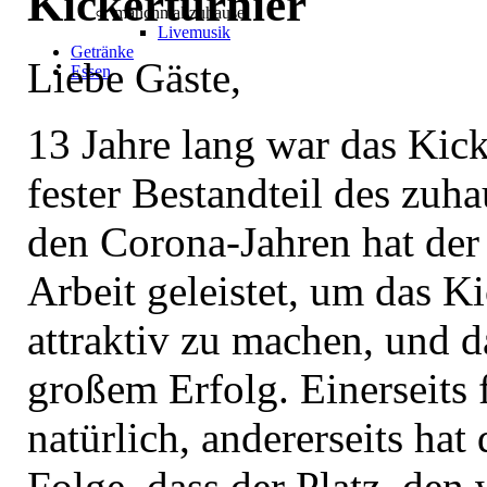
Kickerturnier
manchmal zuhause
Livemusik
Getränke
Liebe Gäste,
Essen
13 Jahre lang war das Kick
fester Bestandteil des zuh
den Corona-Jahren hat der 
Arbeit geleistet, um das Ki
attraktiv zu machen, und d
großem Erfolg. Einerseits 
natürlich, andererseits hat 
Folge, dass der Platz, den