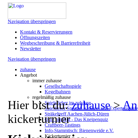
Navigation überspringen
Kontakt & Reservierungen
Öffnungszeiten
Wegbeschreibung & Barrierefreiheit
Newsletter
Navigation überspringen
zuhause
Angebot
immer zuhause
Gesellschaftsspiele
Kegelbahnen
regelmäßig zuhause
Hier bist du:
zuhause
>
An
Spielefieber im zuhause
Spielfieber Spezial: Kenner- und Expertenspiel
Sträkeltreff Aachen-Jülich-Düren
kickerturnier
Quiz mit Hut - Das Kneipenquiz
Craftbeer-Tastings
Info-Stammtisch: Bienenweide e.V.
Kickerturnier