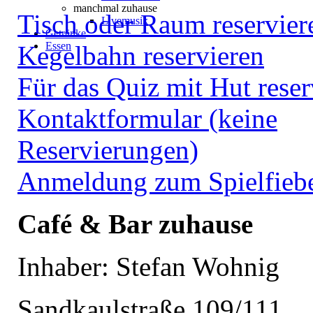
manchmal zuhause
Tisch oder Raum reservier
Livemusik
Getränke
Essen
Kegelbahn reservieren
Für das Quiz mit Hut reser
Kontaktformular (keine
Reservierungen)
Anmeldung zum Spielfiebe
Café & Bar zuhause
Inhaber: Stefan Wohnig
Sandkaulstraße 109/111