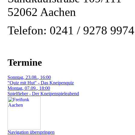
52062 Aachen
Telefon: 0241 / 9278 9974
Termine
Sonntag
, 23.08.
, 16:00
"Quiz mit Hut" - Das Kneipenquiz
Montag
, 07.09.
, 18:00
Spielfieber - Der Kneipenspieleabend
Navigation überspringen