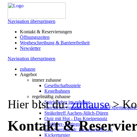
Navigation überspringen
Kontakt & Reservierungen
Öffnungszeiten
Wegbeschreibung & Barrierefreiheit
Newsletter
Navigation überspringen
zuhause
Angebot
immer zuhause
Gesellschaftsspiele
Kegelbahnen
regelmäßig zuhause
Hier bist du:
zuhause
>
Ko
Spielefieber im zuhause
Spielfieber Spezial: Kenner- und Expertenspiel
Sträkeltreff Aachen-Jülich-Düren
Quiz mit Hut - Das Kneipenquiz
Kontakt & Reservie
Craftbeer-Tastings
Info-Stammtisch: Bienenweide e.V.
Kickerturnier