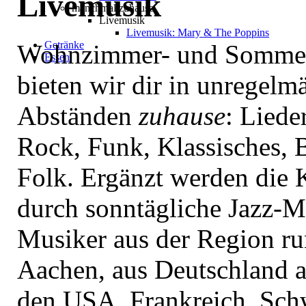
Livemusik
manchmal zuhause
Livemusik
Livemusik: Mary & The Poppins
Getränke
Wohnzimmer- und Sommer
Essen
bieten wir dir in unregelm
Abständen
zuhause
: Liede
Rock, Funk, Klassisches, 
Folk. Ergänzt werden die 
durch sonntägliche Jazz-M
Musiker aus der Region r
Aachen, aus Deutschland a
den USA, Frankreich, Sch