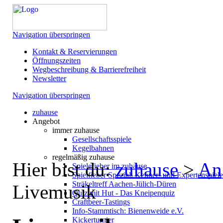
Navigation überspringen
Kontakt & Reservierungen
Öffnungszeiten
Wegbeschreibung & Barrierefreiheit
Newsletter
Navigation überspringen
zuhause
Angebot
immer zuhause
Gesellschaftsspiele
Kegelbahnen
regelmäßig zuhause
Hier bist du:
zuhause
>
An
Spielefieber im zuhause
Spielfieber Spezial: Kenner- und Expertenspiel
Sträkeltreff Aachen-Jülich-Düren
Livemusik
Quiz mit Hut - Das Kneipenquiz
Craftbeer-Tastings
Info-Stammtisch: Bienenweide e.V.
Kickerturnier