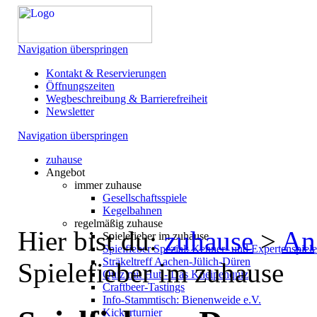
Navigation überspringen
Kontakt & Reservierungen
Öffnungszeiten
Wegbeschreibung & Barrierefreiheit
Newsletter
Navigation überspringen
zuhause
Angebot
immer zuhause
Gesellschaftsspiele
Kegelbahnen
regelmäßig zuhause
Hier bist du:
zuhause
>
An
Spielefieber im zuhause
Spielfieber Spezial: Kenner- und Expertenspiel
Sträkeltreff Aachen-Jülich-Düren
Spielefieber im zuhause
Quiz mit Hut - Das Kneipenquiz
Craftbeer-Tastings
Info-Stammtisch: Bienenweide e.V.
Kickerturnier