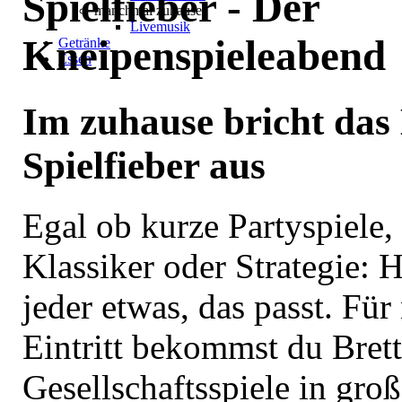
Spielfieber - Der
manchmal zuhause
Livemusik
Kneipenspieleabend
Getränke
Essen
Im zuhause bricht das 
Spielfieber aus
Egal ob kurze Partyspiele, 
Klassiker oder Strategie: H
jeder etwas, das passt. Für
Eintritt bekommst du Bret
Gesellschaftsspiele in gro